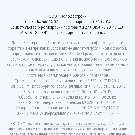
ООО «Молодострой»
ОГРН 5147746173207, зарегистрировано 03.10.2014
Свидетельство о регистрации программы для ЭВМ № 2017613231
МОЛОДОСТРОЙ - зарегистрированный товарный знак
Данный интернет-сайт носит исключительно информационный
характер и ни при каких условиях не является публичной офертой,
определяемой положениями ч. 2 ст. 437 Гражданского кодекса
Российской Федерации. Для получения подробной информации о
стоимости товаров и услуг, пожалуйста, обращайтесь по контактным
данным, указанным в соответствующих разделах.
Ипотечное кредитование банков - партнёров:
Промсвязьбанк: генеральная лицензия № 3251 от 17.12.2014;
Банк Санкт-Петербург: генеральная лицензия № 436 от 31.12.2014;
ВТБ: генеральная лицензия № 1000 от 08.07.2015;
Сбербанк: генеральная лицензия № 1481 от 11.08.2015;
Банк РОССИЯ: генеральная лицензия № 328 от 01.09.2016;
Севергазбанк: генеральная лицензия № 2816 от 13.01.2017;
Банк ДОМ.РФ: универсальная лицензия № 2312 от 19.12.2018
ООО «Молодострой»
использует файлы «cookie»
, содержащие
информацию о предыдущих посещениях, с целью персонализации
сервисов и повышения удобства пользования сайтом. Если вы не