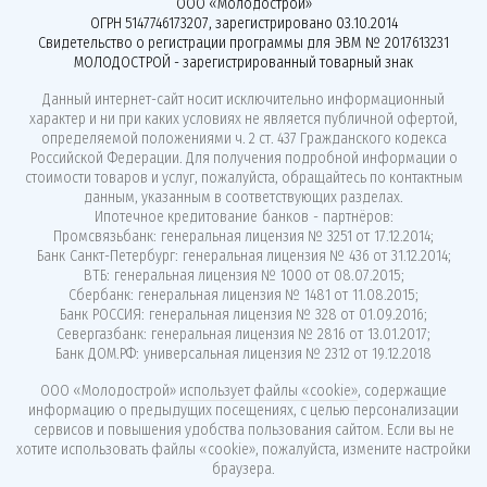
ООО «Молодострой»
ОГРН 5147746173207, зарегистрировано 03.10.2014
Свидетельство о регистрации программы для ЭВМ № 2017613231
МОЛОДОСТРОЙ - зарегистрированный товарный знак
Данный интернет-сайт носит исключительно информационный
характер и ни при каких условиях не является публичной офертой,
определяемой положениями ч. 2 ст. 437 Гражданского кодекса
Российской Федерации. Для получения подробной информации о
стоимости товаров и услуг, пожалуйста, обращайтесь по контактным
данным, указанным в соответствующих разделах.
Ипотечное кредитование банков - партнёров:
Промсвязьбанк: генеральная лицензия № 3251 от 17.12.2014;
Банк Санкт-Петербург: генеральная лицензия № 436 от 31.12.2014;
ВТБ: генеральная лицензия № 1000 от 08.07.2015;
Сбербанк: генеральная лицензия № 1481 от 11.08.2015;
Банк РОССИЯ: генеральная лицензия № 328 от 01.09.2016;
Севергазбанк: генеральная лицензия № 2816 от 13.01.2017;
Банк ДОМ.РФ: универсальная лицензия № 2312 от 19.12.2018
ООО «Молодострой»
использует файлы «cookie»
, содержащие
информацию о предыдущих посещениях, с целью персонализации
сервисов и повышения удобства пользования сайтом. Если вы не
хотите использовать файлы «cookie», пожалуйста, измените настройки
браузера.