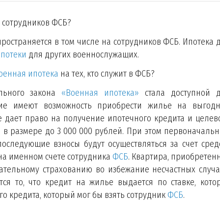
 сотрудников ФСБ?
пространяется в том числе на сотрудников ФСБ. Ипотека 
потеки
для других военнослужащих.
оенная ипотека
на тех, кто служит в ФСБ?
льного закона
«Военная ипотека»
стала доступной 
ие имеют возможность приобрести жилье на выгод
 дает право на получение ипотечного кредита и целев
 в размере до 3 000 000 рублей. При этом первоначаль
 последующие взносы будут осуществляться за счет сред
на именном счете сотрудника
ФСБ
. Квартира, приобретен
ательному страхованию во избежание несчастных случа
я то, что кредит на жилье выдается по ставке, кото
о кредита, который мог бы взять сотрудник
ФСБ
.