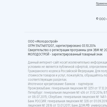
Примене
© ООО 
ООО «Молодострой»
ОГРН 5147746173207, зарегистрировано 03.10.2014
Свидетельство о регистрации программы для ЭВМ № 20
МОЛОДОСТРОЙ - зарегистрированный товарный знак
Данный интернет-сайт носит исключительно информацио
условиях не является публичной офертой, определяемо
Гражданского кодекса Российской Федерации. Для по
стоимости товаров и услуг, пожалуйста, обращайтесь п
соответствующих разделах.
Ипотечное кредитование банков - партнёров:
Промсвязьбанк: генеральная лицензия № 3251 от 17.12.20
Петербург: генеральная лицензия № 436 от 31.12.2014; 
от 08.07.2015; Сбербанк: генеральная лицензия № 1481 о
Банк РОССИЯ: генеральная лицензия № 328 от 01.09.201
лицензия № 2816 от 13.01.2017; Банк ДОМ.РФ: универсаль