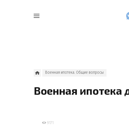
Например,
Найти
как
везде
узнать
накопления
Военная ипотека. Общие вопросы
Военная ипотека 
9171