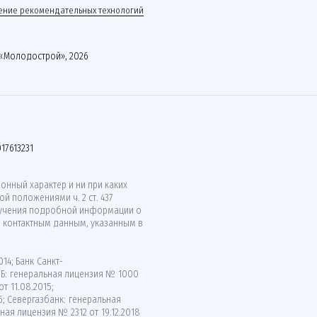
ние рекомендательных технологий
«Молодострой», 2026
17613231
нный характер и ни при каких
й положениями ч. 2 ст. 437
лучения подробной информации о
о контактным данным, указанным в
14; Банк Санкт-
ВТБ: генеральная лицензия № 1000
т 11.08.2015;
6; Севергазбанк: генеральная
ная лицензия № 2312 от 19.12.2018