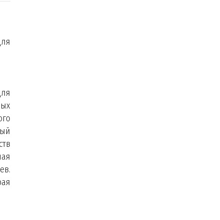
для
для
ных
ого
ный
ств
ная
ев.
рая