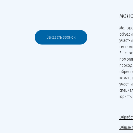
МОЛО
Молодо
объеди
Заказать звонок
участн
систем
За сво
помогли
проходя
обрести
команд
участни
специа
юристы
Обработ
Общие 