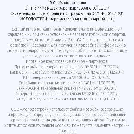
ООО «Молодострой»
ОГРН 5147746173207, зарегистрировано 03.10.2014
Свидетельство о регистрации программы для ЭВМ № 2017613231
МОЛОДОСТРОЙ - зарегистрированный товарный знак
Данный интернет-сайт носит исключительно информационный
характер и ни при каких условиях не является публичной офертой,
определяемой положениями ч. 2 ст. 437 Гражданского кодекса
Российской Федерации. Для получения подробной информации о
стоимости товаров и услуг, пожалуйста, обращайтесь по контактным
данным, указанным в соответствующих разделах.
Ипотечное кредитование банков - партнёров:
Промсвязьбанк: генеральная лицензия № 3251 от 17.12.2014;
Банк Санкт-Петербург: генеральная лицензия № 436 от 31.12.2014;
ВТБ: генеральная лицензия № 1000 от 08.07.2015;
Сбербанк: генеральная лицензия № 1481 от 11.08.2015;
Банк РОССИЯ: генеральная лицензия № 328 от 01.09.2016;
Севергазбанк: генеральная лицензия № 2816 от 13.01.2017;
Банк ДОМ.РФ: универсальная лицензия № 2312 от 19.12.2018
ООО «Молодострой»
использует файлы «cookie»
, содержащие
информацию о предыдущих посещениях, с целью персонализации
сервисов и повышения удобства пользования сайтом. Если вы не
хотите использовать файлы «cookie», пожалуйста, измените настройки
браузера.