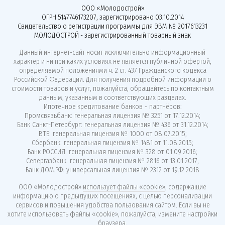
ООО «Молодострой»
ОГРН 5147746173207, зарегистрировано 03.10.2014
Свидетельство о регистрации программы для ЭВМ № 2017613231
МОЛОДОСТРОЙ - зарегистрированный товарный знак
Данный интернет-сайт носит исключительно информационный
характер и ни при каких условиях не является публичной офертой,
определяемой положениями ч. 2 ст. 437 Гражданского кодекса
Российской Федерации. Для получения подробной информации о
стоимости товаров и услуг, пожалуйста, обращайтесь по контактным
данным, указанным в соответствующих разделах.
Ипотечное кредитование банков - партнёров:
Промсвязьбанк: генеральная лицензия № 3251 от 17.12.2014;
Банк Санкт-Петербург: генеральная лицензия № 436 от 31.12.2014;
ВТБ: генеральная лицензия № 1000 от 08.07.2015;
Сбербанк: генеральная лицензия № 1481 от 11.08.2015;
Банк РОССИЯ: генеральная лицензия № 328 от 01.09.2016;
Севергазбанк: генеральная лицензия № 2816 от 13.01.2017;
Банк ДОМ.РФ: универсальная лицензия № 2312 от 19.12.2018
ООО «Молодострой»
использует файлы «cookie»
, содержащие
информацию о предыдущих посещениях, с целью персонализации
сервисов и повышения удобства пользования сайтом. Если вы не
хотите использовать файлы «cookie», пожалуйста, измените настройки
браузера.