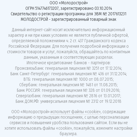
ООО «Молодострой»
ОГРН 5147746173207, зарегистрировано 03.10.2014
Свидетельство о регистрации программы для ЭВМ № 2017613231
МОЛОДОСТРОЙ - зарегистрированный товарный знак
Данный интернет-сайт носит исключительно информационный
характер и ни при каких условиях не является публичной офертой,
определяемой положениями ч. 2 ст. 437 Гражданского кодекса
Российской Федерации. Для получения подробной информации о
стоимости товаров и услуг, пожалуйста, обращайтесь по контактным
данным, указанным в соответствующих разделах.
Ипотечное кредитование банков - партнёров:
Промсвязьбанк: генеральная лицензия № 3251 от 17.12.2014;
Банк Санкт-Петербург: генеральная лицензия № 436 от 31.12.2014;
ВТБ: генеральная лицензия № 1000 от 08.07.2015;
Сбербанк: генеральная лицензия № 1481 от 11.08.2015;
Банк РОССИЯ: генеральная лицензия № 328 от 01.09.2016;
Севергазбанк: генеральная лицензия № 2816 от 13.01.2017;
Банк ДОМ.РФ: универсальная лицензия № 2312 от 19.12.2018
ООО «Молодострой»
использует файлы «cookie»
, содержащие
информацию о предыдущих посещениях, с целью персонализации
сервисов и повышения удобства пользования сайтом. Если вы не
хотите использовать файлы «cookie», пожалуйста, измените настройки
браузера.