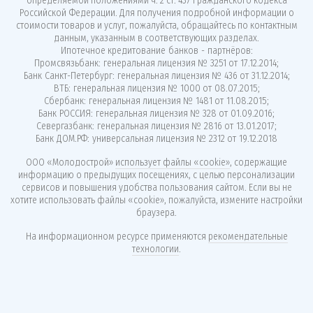
определяемой положениями ч. 2 ст. 437 Гражданского кодекса
Российской Федерации. Для получения подробной информации о
стоимости товаров и услуг, пожалуйста, обращайтесь по контактным
данным, указанным в соответствующих разделах.
Ипотечное кредитование банков - партнёров:
Промсвязьбанк: генеральная лицензия № 3251 от 17.12.2014;
Банк Санкт-Петербург: генеральная лицензия № 436 от 31.12.2014;
ВТБ: генеральная лицензия № 1000 от 08.07.2015;
Сбербанк: генеральная лицензия № 1481 от 11.08.2015;
Банк РОССИЯ: генеральная лицензия № 328 от 01.09.2016;
Севергазбанк: генеральная лицензия № 2816 от 13.01.2017;
Банк ДОМ.РФ: универсальная лицензия № 2312 от 19.12.2018
ООО «Молодострой»
использует файлы «cookie»
, содержащие
информацию о предыдущих посещениях, с целью персонализации
сервисов и повышения удобства пользования сайтом. Если вы не
хотите использовать файлы «cookie», пожалуйста, измените настройки
браузера.
На информационном ресурсе применяются
рекомендательные
технологии
.