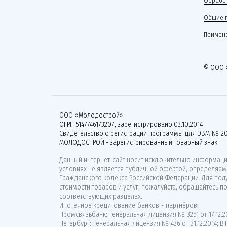
Обработ
Общие 
Примене
© ООО 
ООО «Молодострой»
ОГРН 5147746173207, зарегистрировано 03.10.2014
Свидетельство о регистрации программы для ЭВМ № 20
МОЛОДОСТРОЙ - зарегистрированный товарный знак
Данный интернет-сайт носит исключительно информацио
условиях не является публичной офертой, определяемо
Гражданского кодекса Российской Федерации. Для по
стоимости товаров и услуг, пожалуйста, обращайтесь п
соответствующих разделах.
Ипотечное кредитование банков - партнёров:
Промсвязьбанк: генеральная лицензия № 3251 от 17.12.20
Петербург: генеральная лицензия № 436 от 31.12.2014; 