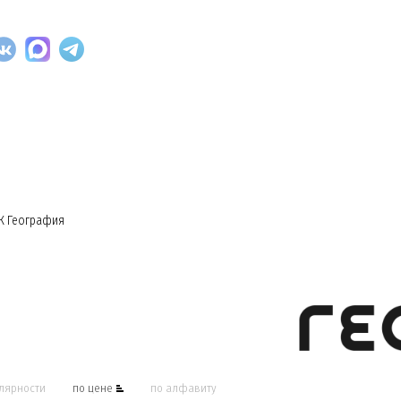
К География
лярности
по цене
по алфавиту