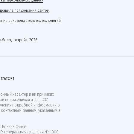
ка персональных данных
правила пользования сайтом
ние рекомендательных технологий
«Молодострой», 2026
17613231
нный характер и ни при каких
й положениями ч. 2 ст. 437
лучения подробной информации о
о контактным данным, указанным в
14; Банк Санкт-
ВТБ: генеральная лицензия № 1000