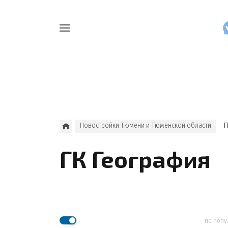
Например,
Найти
как
везде
узнать
накопления
Новостройки Тюмени и Тюменской области
Г
ГК География
по попу