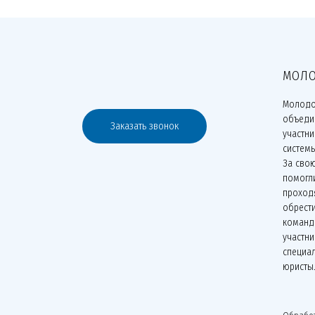
МОЛО
Молодо
объеди
Заказать звонок
участн
систем
За сво
помогли
проходя
обрести
команд
участни
специа
юристы