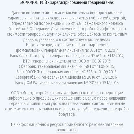
МОЛОДОСТРОЙ - зарегистрированный товарный знак
Данный интернет-сайт носит исключительно информационный
характер и ни при каких условиях не является публичной офертой,
определяемой положениями ч. 2 ст. 437 Гражданского кодекса
Российской Федерации. Для получения подробной информации о
стоимости товаров и услуг, пожалуйста, обращайтесь по контактным
данным, указанным в соответствующих разделах.
Ипотечное кредитование банков - партнёров:
Промсвязьбанк: генеральная лицензия № 3251 от 17.12.2014;
Банк Санкт-Петербург: генеральная лицензия № 436 от 31.12.2014;
ВТБ: генеральная лицензия № 1000 от 08.07.2015;
Сбербанк: генеральная лицензия № 1481 от 11.08.2015;
Банк РОССИЯ: генеральная лицензия № 328 от 01.09.2016;
Севергазбанк: генеральная лицензия № 2816 от 13.01.2017;
Банк ДОМ.РФ: универсальная лицензия № 2312 от 19.12.2018
ООО «Молодострой»
использует файлы «cookie»
, содержащие
информацию о предыдущих посещениях, с целью персонализации
сервисов и повышения удобства пользования сайтом. Если вы не
хотите использовать файлы «cookie», пожалуйста, измените настройки
браузера.
На информационном ресурсе применяются
рекомендательные
технологии
.