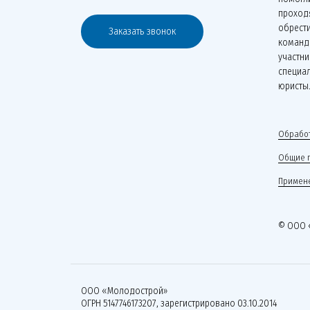
проходя
обрести
Заказать звонок
команд
участни
специа
юристы
Обработ
Общие 
Примене
© ООО 
ООО «Молодострой»
ОГРН 5147746173207, зарегистрировано 03.10.2014