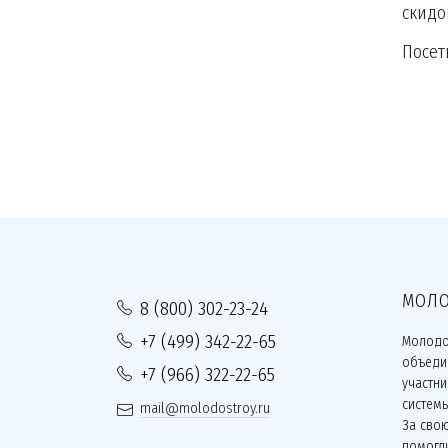
скидо
Посет
МОЛО
8 (800) 302-23-24
+7 (499) 342-22-65
Молодо
объеди
+7 (966) 322-22-65
участн
систем
mail@molodostroy.ru
За сво
помогли