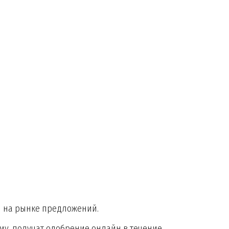
я на рынке предложений.
у, получат одобрение онлайн в течение