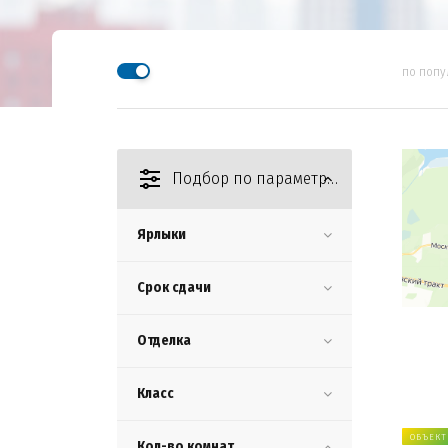
по попу
Подбор по параметрам
Ярлыки
Срок сдачи
Отделка
Класс
ОБЪЕКТ
Кол-во комнат