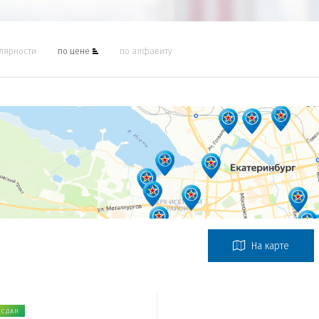
лярности
по цене
по алфавиту
На карте
 СДАН