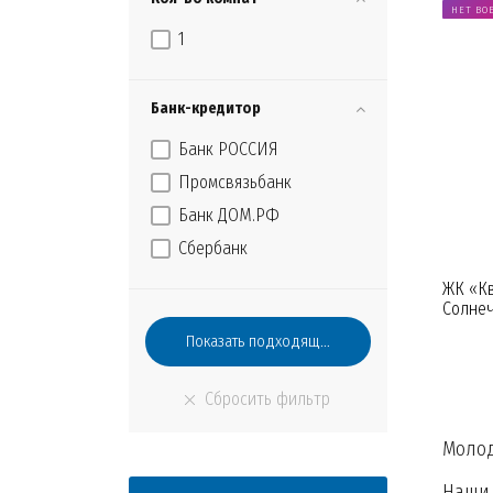
НЕТ ВО
1
Банк-кредитор
Банк РОССИЯ
Промсвязьбанк
Банк ДОМ.РФ
Сбербанк
ЖК «Кв
Солне
Молод
Наши 