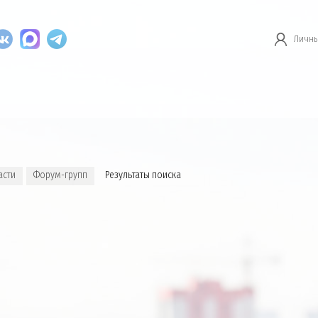
Личны
асти
Форум-групп
Результаты поиска