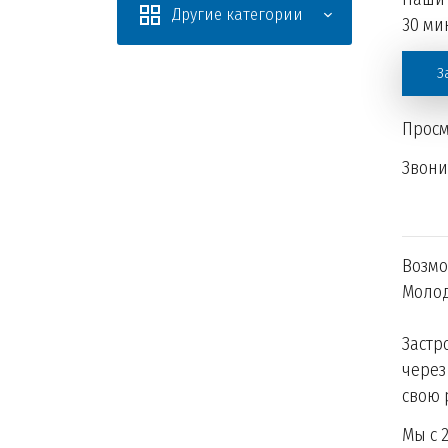
Другие категории
30 мин
З
Просм
Звон
Возмо
Молод
Застр
через
свою 
Мы с 