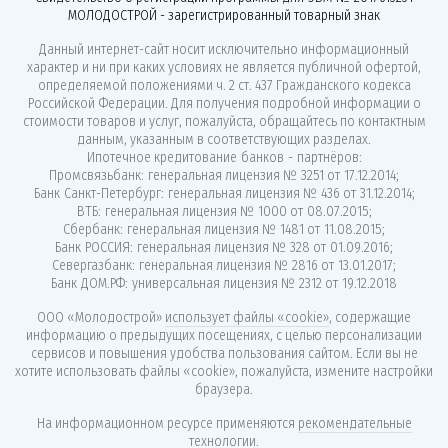
МОЛОДОСТРОЙ - зарегистрированный товарный знак
Данный интернет-сайт носит исключительно информационный
характер и ни при каких условиях не является публичной офертой,
определяемой положениями ч. 2 ст. 437 Гражданского кодекса
Российской Федерации. Для получения подробной информации о
стоимости товаров и услуг, пожалуйста, обращайтесь по контактным
данным, указанным в соответствующих разделах.
Ипотечное кредитование банков - партнёров:
Промсвязьбанк: генеральная лицензия № 3251 от 17.12.2014;
Банк Санкт-Петербург: генеральная лицензия № 436 от 31.12.2014;
ВТБ: генеральная лицензия № 1000 от 08.07.2015;
Сбербанк: генеральная лицензия № 1481 от 11.08.2015;
Банк РОССИЯ: генеральная лицензия № 328 от 01.09.2016;
Севергазбанк: генеральная лицензия № 2816 от 13.01.2017;
Банк ДОМ.РФ: универсальная лицензия № 2312 от 19.12.2018
ООО «Молодострой»
использует файлы «cookie»
, содержащие
информацию о предыдущих посещениях, с целью персонализации
сервисов и повышения удобства пользования сайтом. Если вы не
хотите использовать файлы «cookie», пожалуйста, измените настройки
браузера.
На информационном ресурсе применяются
рекомендательные
технологии
.