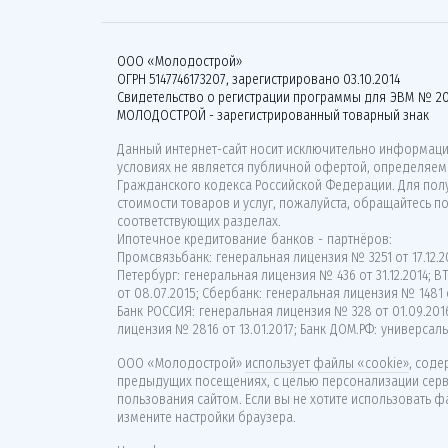
ООО «Молодострой»
ОГРН 5147746173207, зарегистрировано 03.10.2014
Свидетельство о регистрации программы для ЭВМ № 20
МОЛОДОСТРОЙ - зарегистрированный товарный знак
Данный интернет-сайт носит исключительно информацио
условиях не является публичной офертой, определяемо
Гражданского кодекса Российской Федерации. Для по
стоимости товаров и услуг, пожалуйста, обращайтесь п
соответствующих разделах.
Ипотечное кредитование банков - партнёров:
Промсвязьбанк: генеральная лицензия № 3251 от 17.12.20
Петербург: генеральная лицензия № 436 от 31.12.2014; 
от 08.07.2015; Сбербанк: генеральная лицензия № 1481 о
Банк РОССИЯ: генеральная лицензия № 328 от 01.09.201
лицензия № 2816 от 13.01.2017; Банк ДОМ.РФ: универсаль
ООО «Молодострой»
использует файлы «cookie»
, сод
предыдущих посещениях, с целью персонализации сер
пользования сайтом. Если вы не хотите использовать ф
измените настройки браузера.