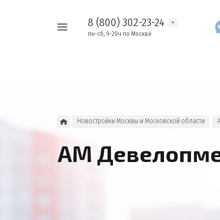
8 (800) 302-23-24
Например,
пн-сб, 9-20ч по Москве
Найти
как
везде
узнать
накопления
Новостройки Москвы и Московской области
АМ Девелопм