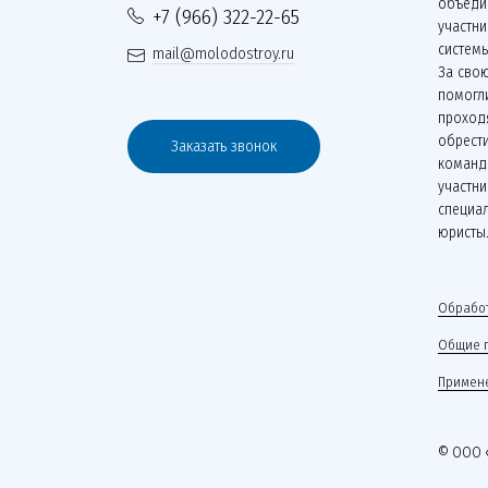
объеди
+7 (966) 322-22-65
участн
систем
mail@molodostroy.ru
За сво
помогли
проходя
обрести
Заказать звонок
команд
участни
специа
юристы
Обработ
Общие 
Примене
© ООО 