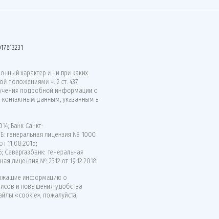
17613231
нный характер и ни при каких
й положениями ч. 2 ст. 437
лучения подробной информации о
о контактным данным, указанным в
14; Банк Санкт-
ВТБ: генеральная лицензия № 1000
т 11.08.2015;
6; Севергазбанк: генеральная
ная лицензия № 2312 от 19.12.2018
ержащие информацию о
висов и повышения удобства
айлы «cookie», пожалуйста,