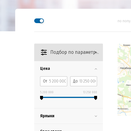
по попу
Подбор по параметрам
Цена
От
До
5 200 000
13 250 000
Ярлыки