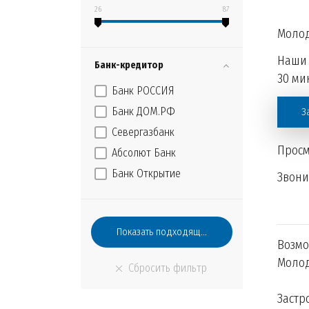
26
87
Молод
Наши 
Банк-кредитор
30 мин
Банк РОССИЯ
Банк ДОМ.РФ
З
Севергазбанк
Просм
Абсолют Банк
Банк Открытие
Звон
Возмо
Молод
Застр