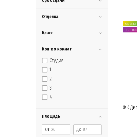
Срок сдачи
Отделка
ОБЪЕКТ
НЕТ ВО
Класс
Кол-во комнат
Студия
1
2
3
4
ЖК Две
Площадь
От
До