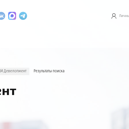
Личны
АМ Девелопмент
Результаты поиска
ент