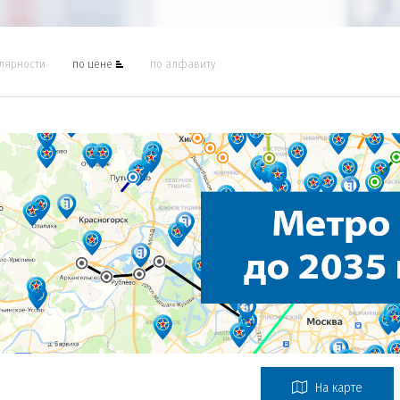
лярности
по цене
по алфавиту
На карте