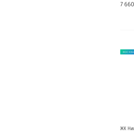
7 660
МОСКВА
ЖК Ниж