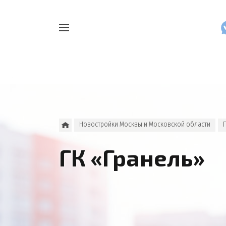
Например,
Найти
как
везде
узнать
накопления
Новостройки Москвы и Московской области
ГК «Гранель»