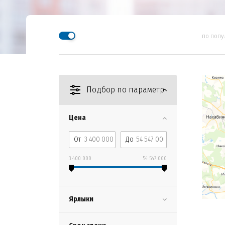
по попу
Подбор по параметрам
Цена
От
До
3 400 000
54 547 000
Ярлыки