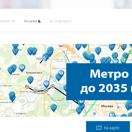
лярности
по цене
по алфавиту
На карте