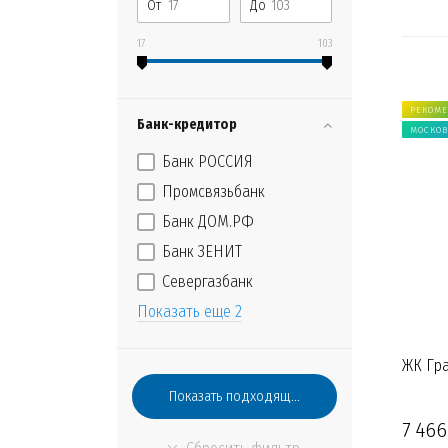
От
До
17
103
РЕКОМ
Банк-кредитор
МОСКОВ
Банк РОССИЯ
Промсвязьбанк
Банк ДОМ.РФ
Банк ЗЕНИТ
Севергазбанк
Показать еще 2
ЖК Гра
7 466